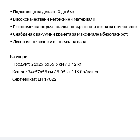
• Подходящо за деца от 0 до 6м;
• Висококачествени нетоксични материали;
• Ергономична форма, гладка повърхност и лесна за почистване;
• Снабдена с вакуумни крачета за максимална безопасност;
• Лесно използване и в нормална вана.
Размери
:
- Продукт: 21x25.5x56.5 см / 0.42 кг
- Кашон: 34x57x59 см / 9.05 кг / 18 бр/кашон
- Сертификат: EN 17022