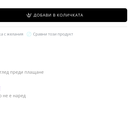
ДОБАВИ В КОЛИЧКАТА
ка с желания
Сравни този продукт
глед преди плащане
Е
о не е наред