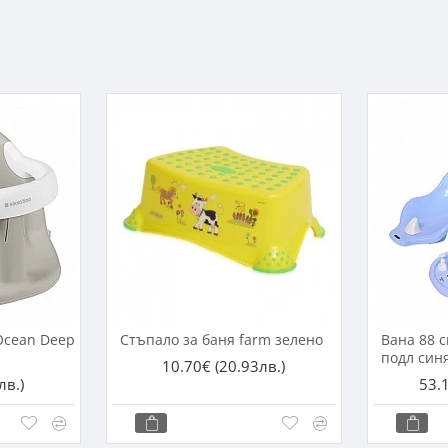
Ocean Deep
Стъпало за баня farm зелено
Вана 88 
подл син
10.70€
(20.93лв.)
лв.)
53.