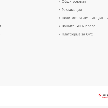
Общи условия
Рекламации
Политика за личните данн
и
Вашите GDPR права
е
Платформа за OPC