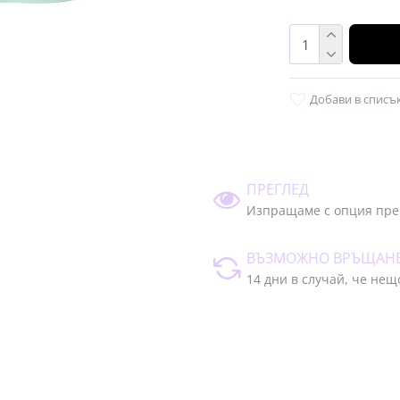
Добави в списъ
ПРЕГЛЕД
Изпращаме с опция пре
ВЪЗМОЖНО ВРЪЩАН
14 дни в случай, че нещ