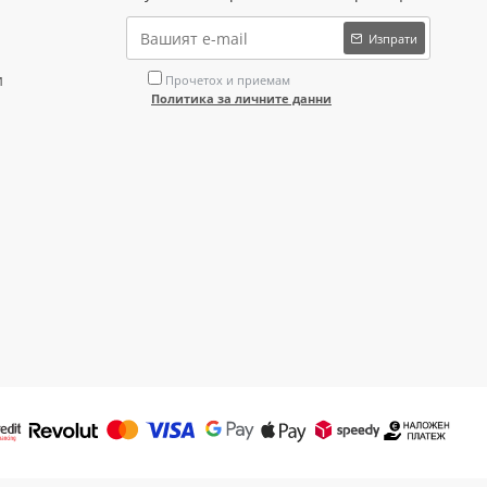
Изпрати
и
Прочетох и приемам
Политика за личните данни