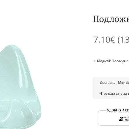
Подложк
7.10€
(13
✨ MagicAI: Последно
Доставка :
Monda
*Предиктът е за 