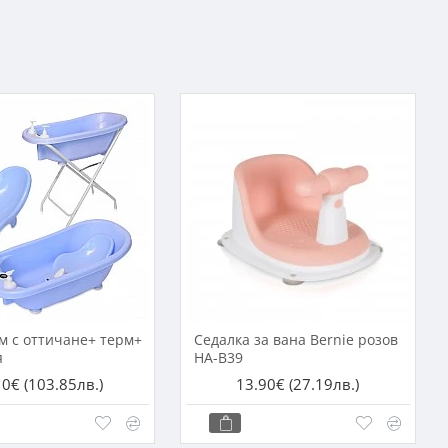
см с оттичане+ терм+
Седалка за вана Bernie розов
я
HA-B39
10€
(103.85лв.)
13.90€
(27.19лв.)