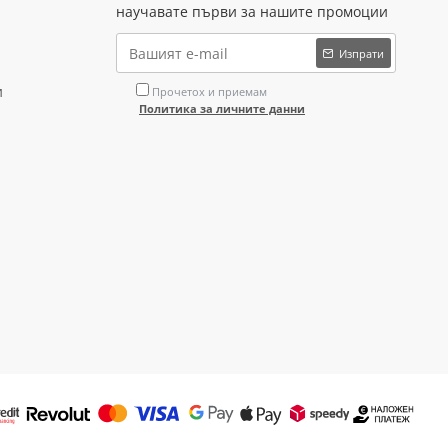
научавате първи за нашите промоции
Изпрати
и
Прочетох и приемам
Политика за личните данни