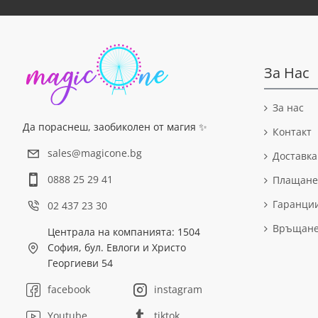
За Нас
За нас
Да пораснеш, заобиколен от магия ✨
Контакт
sales@magicone.bg
Доставка
0888 25 29 41
Плащане
Гаранци
02 437 23 30
Връщан
Централа на компанията: 1504
София, бул. Евлоги и Христо
Георгиеви 54
facebook
instagram
Youtube
tiktok