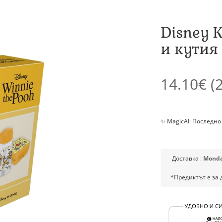
Disney 
и кутия 
14.10€
(2
✨ MagicAI: Последно
Доставка :
Monda
*Предиктът е за 