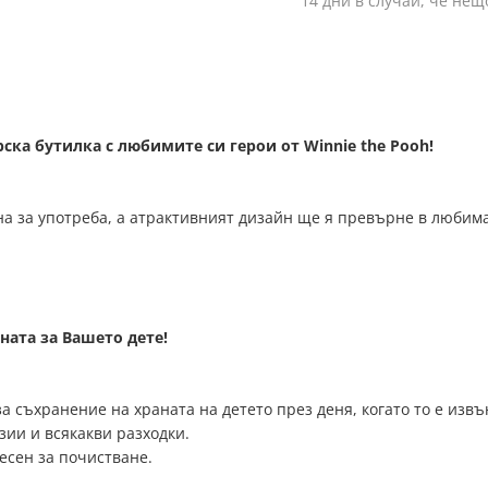
14 дни в случай, че нещ
ка бутилка с любимите си герои от Winnie the Pooh!
на за употреба, а атрактивният дизайн ще я превърне в любима
ната за Вашето дете!
а съхранение на храната на детето през деня, когато то е извъ
зии и всякакви разходки.
есен за почистване.