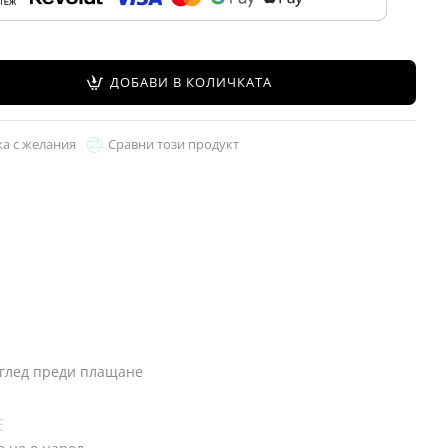
ДОБАВИ В КОЛИЧКАТА
ка с желания
Сравни този продукт
глед преди плащане
Е