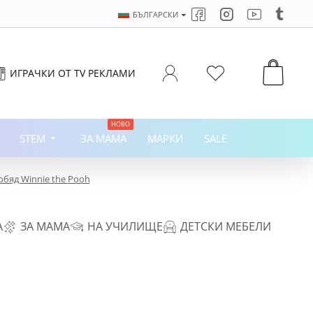
БЪЛГАРСКИ
ИГРАЧКИ ОТ TV РЕКЛАМИ
НОВО
STEM
ЗА МАМА
МАРКИ
SALE
 обяд Winnie the Pooh
А
ЗА МАМА
НА УЧИЛИЩЕ
ДЕТСКИ МЕБЕЛИ