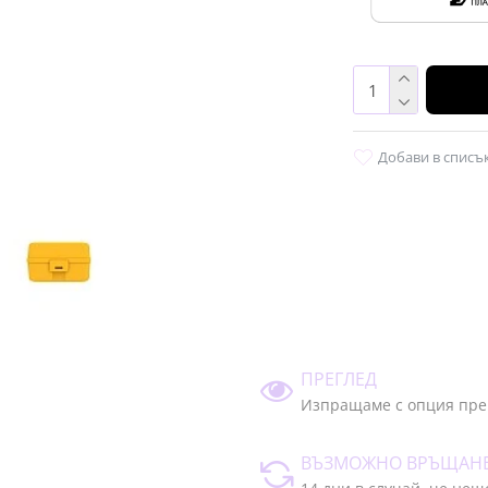
Добави в списъ
ПРЕГЛЕД
Изпращаме с опция пре
ВЪЗМОЖНО ВРЪЩАН