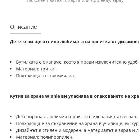
Наложен платеж, с карта или ApplePay/ Gpay
Описание
Детето ви ще отпива любимата си напитка от дизайнерс
Бутилката е с капаче, което я прави изключително удоб
Материал: тритан.
Подходяща за съдомиялна.
Кутия за храна Winnie ви улеснява в опаковането на хра
Декорирана с любимия герой, тя е идеалният аксесоар з
Подходяща е за съхранение на храна в училище, екскур
Дизайнът е стилен и модерен, а материалът е здрав и л
Материал: полипропилен.