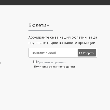
Бюлетин
Абонирайте се за нашия бюлетин, за да
научавате първи за нашите промоции
Изпрати
и
Прочетох и приемам
Политика за личните данни