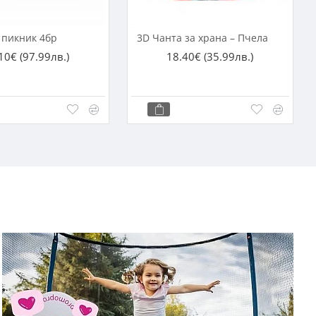
 пикник 4бр
3D Чанта за храна – Пчела
10€
(97.99лв.)
18.40€
(35.99лв.)