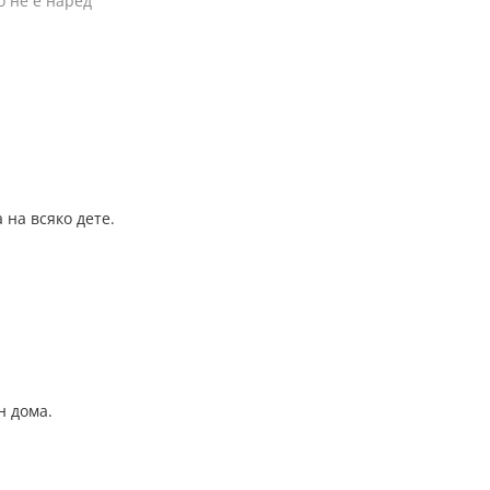
о не е наред
 на всяко дете.
н дома.