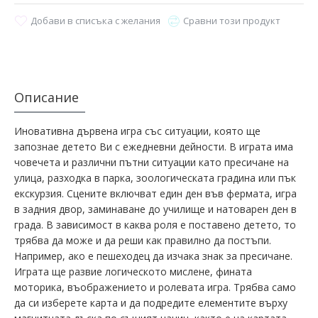
Добави в списъка с желания
Сравни този продукт
Описание
Иновативна дървена игра със ситуации, която ще
запознае детето Ви с ежедневни дейности. В играта има
човечета и различни пътни ситуации като пресичане на
улица, разходка в парка, зоологическата градина или пък
екскурзия. Сцените включват един ден във фермата, игра
в задния двор, заминаване до училище и натоварен ден в
града. В зависимост в каква роля е поставено детето, то
трябва да може и да реши как правилно да постъпи.
Например, ако е пешеходец да изчака знак за пресичане.
Играта ще развие логическото мислене, фината
моторика, въображението и ролевата игра. Трябва само
да си изберете карта и да подредите елементите върху