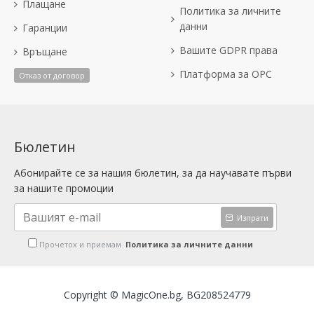
Плащане
Политика за личните
данни
Гаранции
Вашите GDPR права
Връщане
Платформа за OPC
Отказ от договор
Бюлетин
Абонирайте се за нашия бюлетин, за да научавате първи
за нашите промоции
Изпрати
Прочетох и приемам
Политика за личните данни
Copyright © MagicOne.bg, BG208524779