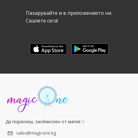
Пазарувайте и в приложението ни.
Свалeте сега!
Да пораснеш, заобиколен от магия ✨
sales@magicone.bg