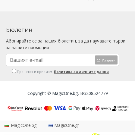
Бюлетин
Абонирайте се за нашия бюлетин, за да научавате първи
за нашите промоции
Изпрати
Прочетох и приемам
Политика за личните данни
Copyright © MagicOne.bg, BG208524779
MagicOne.bg
MagicOne.gr