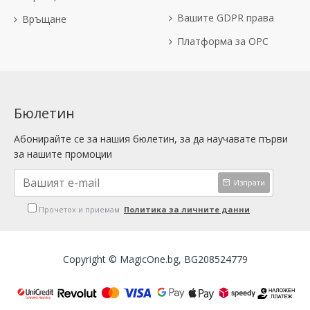
Вашите GDPR права
Връщане
Платформа за OPC
Бюлетин
Абонирайте се за нашия бюлетин, за да научавате първи
за нашите промоции
Изпрати
Прочетох и приемам
Политика за личните данни
Copyright © MagicOne.bg, BG208524779