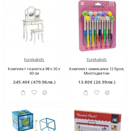
Eurekakids
Eurekakids
Комплект тоалетка 98 х 30 х
Комплект химикалки 12 броя,
60 см
Многоцветни
245.40€
(479.96лв.)
13.80€
(26.99лв.)