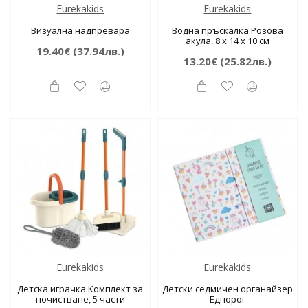
Eurekakids
Eurekakids
Визуална надпревара
Водна пръскалка Розова
акула, 8 х 14 х 10 см
19.40€
(37.94лв.)
13.20€
(25.82лв.)
Eurekakids
Eurekakids
Детска играчка Комплект за
Детски седмичен органайзер
почистване, 5 части
Еднорог