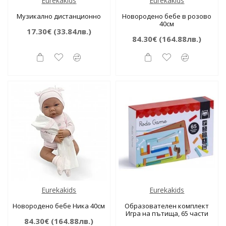
Eurekakids
Eurekakids
Музикално дистанционно
Новородено бебе в розово
40см
17.30€
(33.84лв.)
84.30€
(164.88лв.)
Eurekakids
Eurekakids
Новородено бебе Ника 40см
Образователен комплект
Игра на пътища, 65 части
84.30€
(164.88лв.)