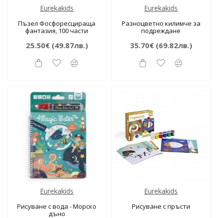
Eurekakids
Eurekakids
Пъзел Фосфоресцираща
Разноцветно килимче за
фантазия, 100 части
подреждане
25.50€
(49.87лв.)
35.70€
(69.82лв.)
Eurekakids
Eurekakids
Рисуване с вода - Морско
Рисуване с пръсти
дъно