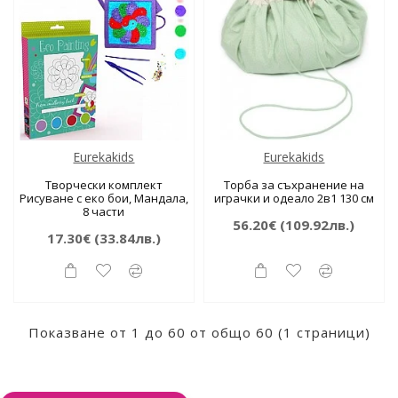
Eurekakids
Eurekakids
Творчески комплект
Торба за съхранение на
Рисуване с еко бои, Мандала,
играчки и одеало 2в1 130 см
8 части
56.20€
(109.92лв.)
17.30€
(33.84лв.)
Показване от 1 до 60 от общо 60 (1 страници)