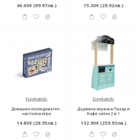
46.00€
(89.97лв.)
15.30€
(29.92лв.)
Eurekakids
Eurekakids
Домашен изследовател -
Дървена играчка Пазар и
настолна игра
Кафе салон 2 в 1
14.80€
(28.95лв.)
132.90€
(259.93лв.)