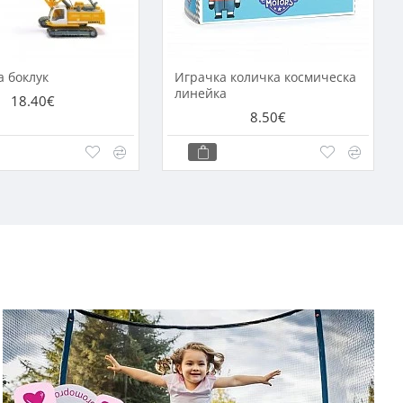
а боклук
Играчка количка космическа
линейка
18.40€
8.50€