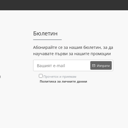
Бюлетин
Абонирайте се за нашия бюлетин, за да
научавате първи за нашите промоции
Изпрати
и
Прочетох и приемам
Политика за личните данни