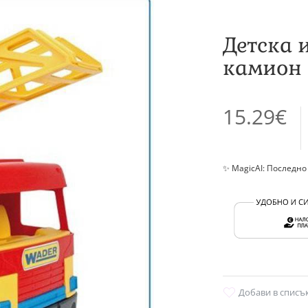
Детска 
камион
15.29€
✨ MagicAI: Последно
Добави в списъ