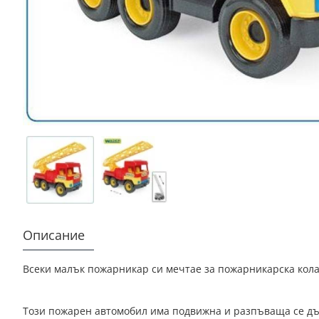
Описание
Всеки малък пожарникар си мечтае за пожарникарска кола 
Този пожарен автомобил има подвижна и разпъваща се дълг