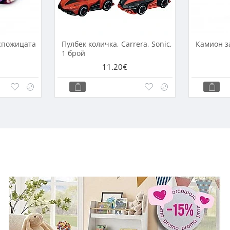
спожицата
Пулбек количка, Carrera, Sonic,
Камион з
1 брой
11.20€